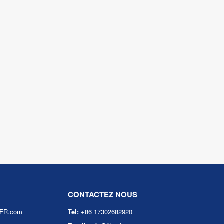
N
CONTACTEZ NOUS
eFR.com
Tel:
+86 17302682920