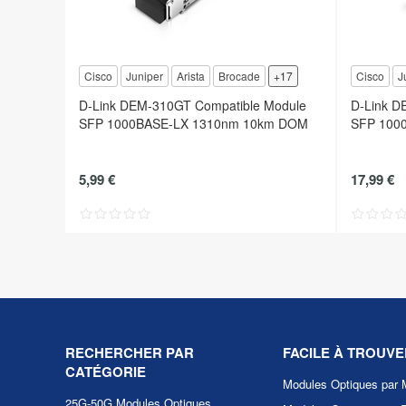
Cisco
Juniper
Arista
Brocade
+17
Cisco
J
D-Link DEM-310GT Compatible Module
D-Link D
SFP 1000BASE-LX 1310nm 10km DOM
SFP 100
5,99 €
17,99 €
RECHERCHER PAR
FACILE À TROUVE
CATÉGORIE
Modules Optiques par 
25G-50G Modules Optiques