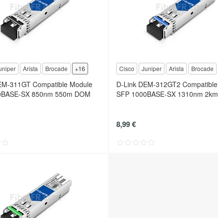
uniper
Arista
Brocade
+16
Cisco
Juniper
Arista
Brocade
EM-311GT Compatible Module
D-Link DEM-312GT2 Compatible
0BASE-SX 850nm 550m DOM
SFP 1000BASE-SX 1310nm 2k
8,99 €