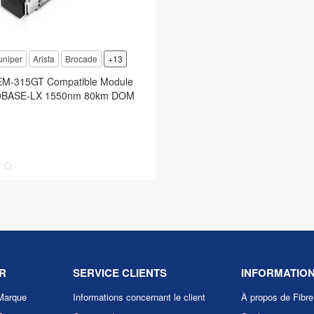
uniper
Arista
Brocade
+13
EM-315GT Compatible Module
0BASE-LX 1550nm 80km DOM
R
SERVICE CLIENTS
INFORMATIO
Marque
Informations concernant le client
À propos de Fibr