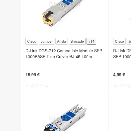
Cisco
Juniper
Arista
Brocade
+14
Cisco
J
D-Link DGS-712 Compatible Module SFP
D-Link D
1000BASE-T en Cuivre RJ-45 100m
SFP 100
18,99 €
4,99 €