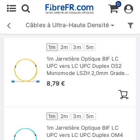
0
Câbles à Ultra-Haute Densité
1m
2m
3m
5m
1m Jarretière Optique BIF LC
UPC vers LC UPC Duplex OS2
Monomode LSZH 2,0mm Grade
B, IL Typique de 0,12dB
8,79 €
1m
2m
3m
5m
1m Jarretière Optique BIF LC
UPC vers LC UPC Duplex OM4