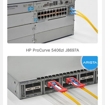
HP ProCurve 5406zl J8697A