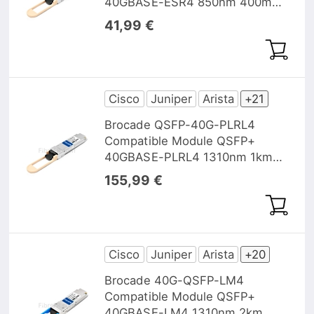
40GBASE-ESR4 850nm 400m
MTP/MPO DOM
41,99 €
Cisco
Juniper
Arista
+21
Brocade QSFP-40G-PLRL4
Compatible Module QSFP+
40GBASE-PLRL4 1310nm 1km
MTP/MPO DOM
155,99 €
Cisco
Juniper
Arista
+20
Brocade 40G-QSFP-LM4
Compatible Module QSFP+
40GBASE-LM4 1310nm 2km