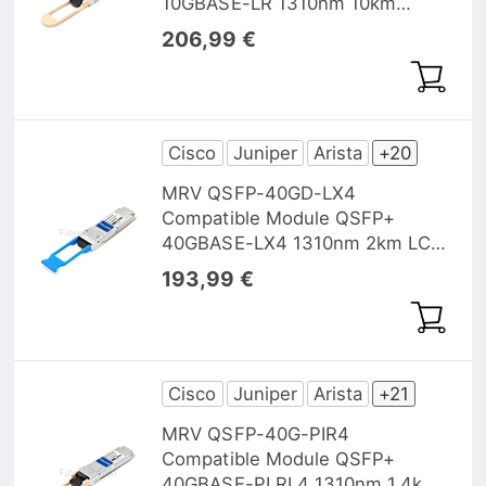
10GBASE-LR 1310nm 10km
MTP/MPO DOM
206,99 €
Cisco
Juniper
Arista
+20
MRV QSFP-40GD-LX4
Compatible Module QSFP+
40GBASE-LX4 1310nm 2km LC
DOM pour SMF & MMF
193,99 €
Cisco
Juniper
Arista
+21
MRV QSFP-40G-PIR4
Compatible Module QSFP+
40GBASE-PLRL4 1310nm 1,4km