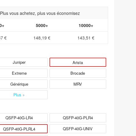
- Plus vous achetez, plus vous économisez
0+
5000+
10000+
87 €
148,19 €
143,51 €
Juniper
Arista
Extreme
Brocade
Générique
MRV
Plus +
QSFP-40G-LR4
QSFP-40G-PLR4
QSFP-40G-UNIV
QSFP-40G-PLRL4