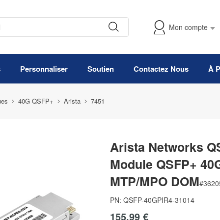
Mon compte
s
Personnaliser
Soutien
Contactez Nous
À 
ues
40G QSFP+
Arista
7451
Arista Networks 
Module QSFP+ 40
MTP/MPO DOM
#
3620
PN:
QSFP-40GPIR4-31014
155,99 €