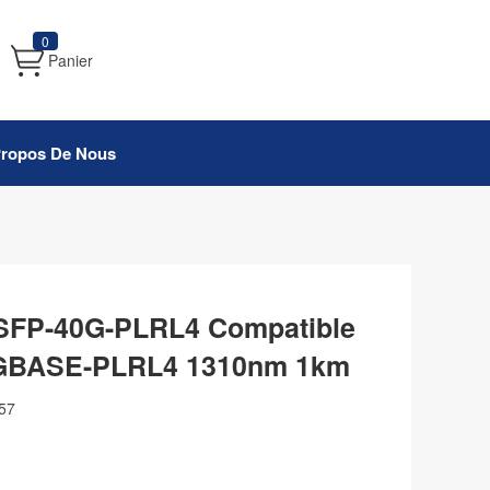
0
Panier
Propos De Nous
QSFP-40G-PLRL4 Compatible
GBASE-PLRL4 1310nm 1km
57