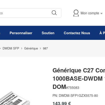
Mon compte
s
Personnaliser
Soutien
Contactez Nous
À 
DWDM SFP
Générique
987
Générique C27 Co
1000BASE-DWDM 1
DOM
#
755083
PN:
DWDM-SFP1GZX5575-80
143,99 €