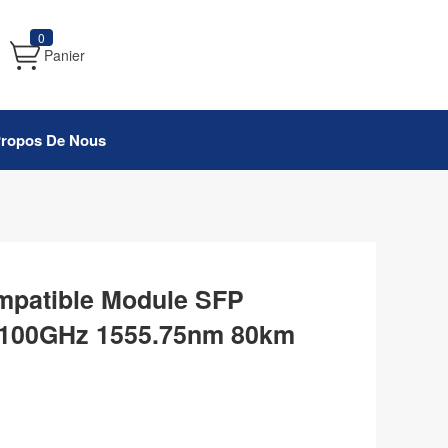
0
Panier
Propos De Nous
mpatible Module SFP
00GHz 1555.75nm 80km