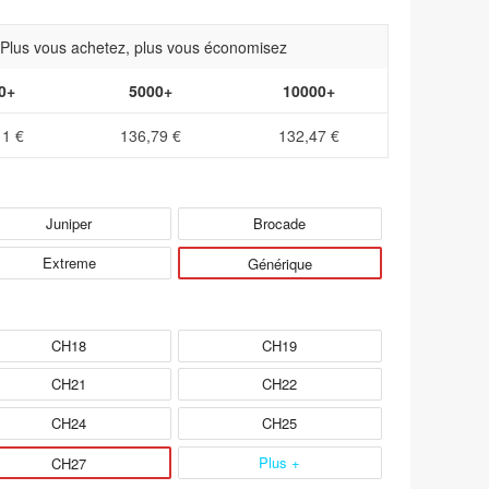
- Plus vous achetez, plus vous économisez
0+
5000+
10000+
11 €
136,79 €
132,47 €
Juniper
Brocade
Extreme
Générique
CH18
CH19
CH21
CH22
CH24
CH25
Plus +
CH27