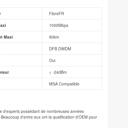
r
FibreFR
axi
1000Mbps
rt Maxi
80km
e
DFB DWDM
Oui
pteur
< -24dBm
MSA Compatible
osée d'experts possédant de nombreuses années
. Beaucoup d'entre eux ont la qualification d'OEM pour