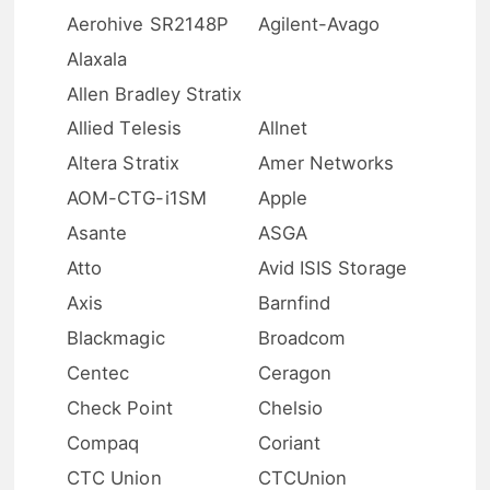
Aerohive SR2148P
Agilent-Avago
Alaxala
Allen Bradley Stratix
Allied Telesis
Allnet
Altera Stratix
Amer Networks
AOM-CTG-i1SM
Apple
Asante
ASGA
Atto
Avid ISIS Storage
Axis
Barnfind
Blackmagic
Broadcom
Centec
Ceragon
Check Point
Chelsio
Compaq
Coriant
CTC Union
CTCUnion