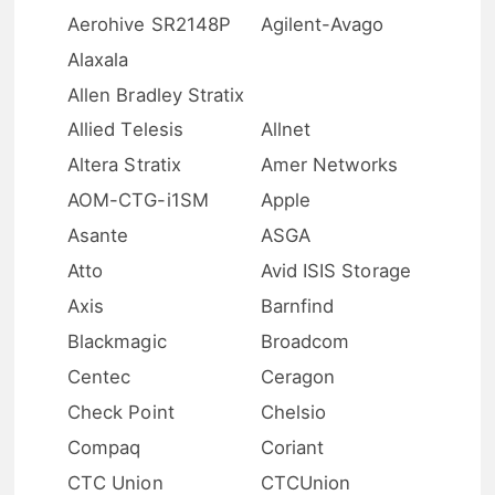
Aerohive SR2148P
Agilent-Avago
Alaxala
Allen Bradley Stratix
Allied Telesis
Allnet
Altera Stratix
Amer Networks
AOM-CTG-i1SM
Apple
Asante
ASGA
Atto
Avid ISIS Storage
Axis
Barnfind
Blackmagic
Broadcom
Centec
Ceragon
Check Point
Chelsio
Compaq
Coriant
CTC Union
CTCUnion