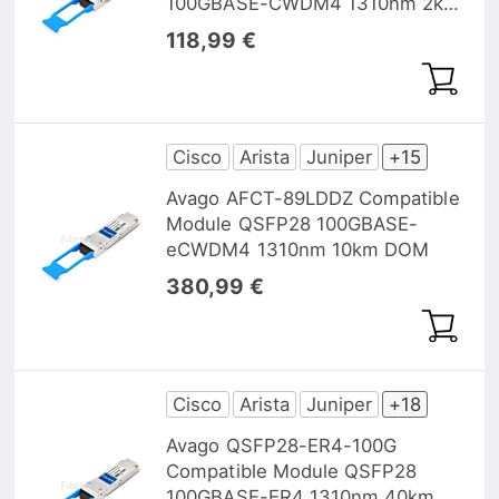
100GBASE-CWDM4 1310nm 2km
DOM
118,99 €
Cisco
Arista
Juniper
+15
Avago AFCT-89LDDZ Compatible
Module QSFP28 100GBASE-
eCWDM4 1310nm 10km DOM
380,99 €
Cisco
Arista
Juniper
+18
Avago QSFP28-ER4-100G
Compatible Module QSFP28
100GBASE-ER4 1310nm 40km