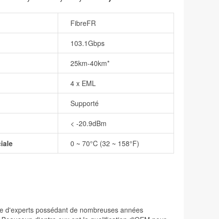
FibreFR
103.1Gbps
25km-40km*
4 x EML
Supporté
< -20.9dBm
iale
0 ~ 70°C (32 ~ 158°F)
osée d'experts possédant de nombreuses années