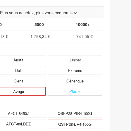
- Plus vous achetez, plus vous économisez
0+
5000+
10000+
,13 €
1 798,34 €
1 741,55 €
Arista
Juniper
Dell
Extreme
Ciena
Générique
Plus +
Avago
AFCT-8450Z
QSFP28-PIR4-100G
AFCT-89LDDZ
QSFP28-ER4-100G