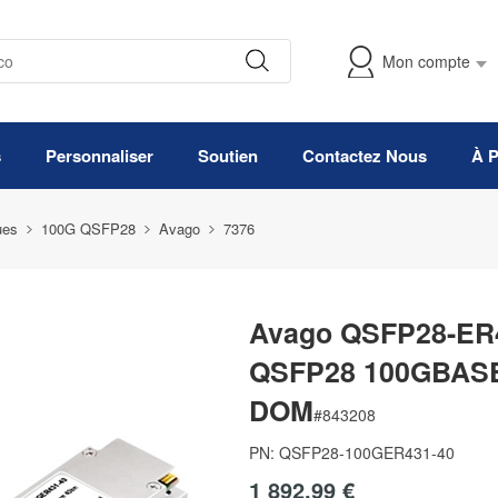
Mon compte
s
Personnaliser
Soutien
Contactez Nous
À 
ues
100G QSFP28
Avago
7376
Avago QSFP28-ER4
QSFP28 100GBASE
DOM
#
843208
PN:
QSFP28-100GER431-40
1 892,99 €