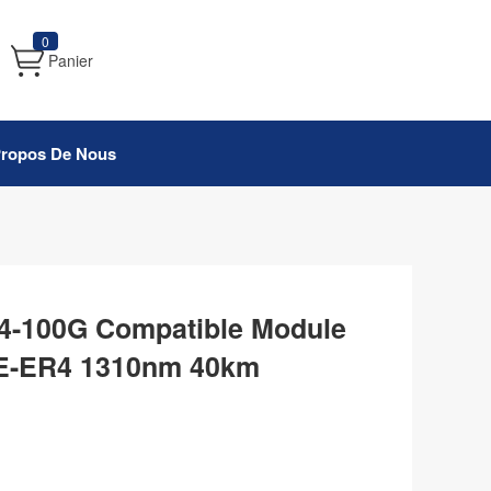
0
Panier
Propos De Nous
-100G Compatible Module
-ER4 1310nm 40km