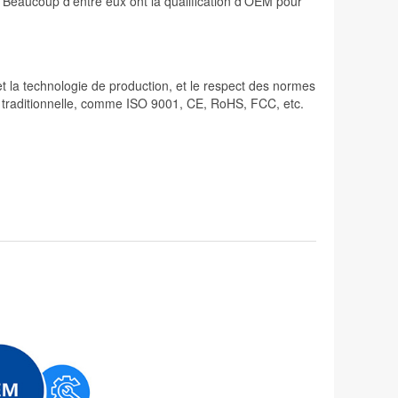
. Beaucoup d'entre eux ont la qualification d'OEM pour
 et la technologie de production, et le respect des normes
lité traditionnelle, comme ISO 9001, CE, RoHS, FCC, etc.