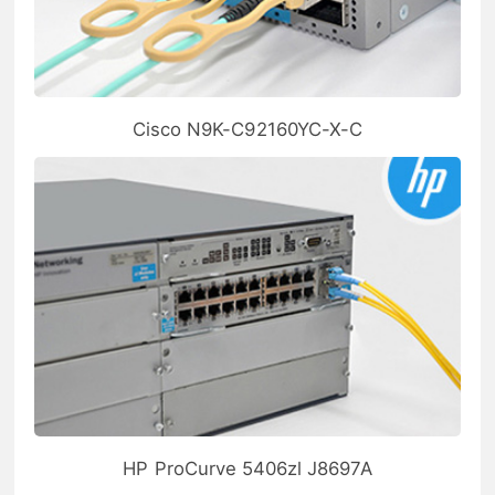
Cisco N9K-C92160YC-X-C
HP ProCurve 5406zl J8697A