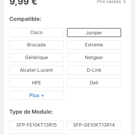
9,99 €
Prix cassés
Compatible:
Cisco
Juniper
Brocade
Extreme
Générique
Netgear
Alcatel-Lucent
D-Link
HPE
Dell
Plus +
Type de Module:
SFP-FE10KT13R15
SFP-GE10KT13R14