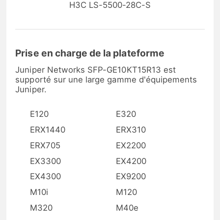
H3C LS-5500-28C-S
Prise en charge de la plateforme
Juniper Networks SFP-GE10KT15R13 est
supporté sur une large gamme d'équipements
Juniper.
E120
E320
ERX1440
ERX310
ERX705
EX2200
EX3300
EX4200
EX4300
EX9200
M10i
M120
M320
M40e