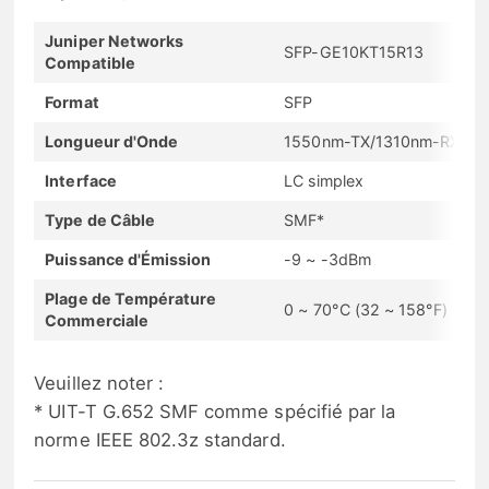
Juniper Networks
SFP-GE10KT15R13
Compatible
Format
SFP
Longueur d'Onde
1550nm-TX/1310nm-RX
Interface
LC simplex
Type de Câble
SMF*
Puissance d'Émission
-9 ~ -3dBm
Plage de Température
0 ~ 70°C (32 ~ 158°F)
Commerciale
Veuillez noter :
* UIT-T G.652 SMF comme spécifié par la
norme IEEE 802.3z standard.