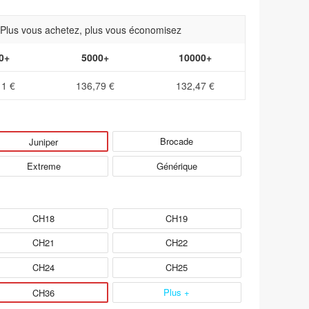
- Plus vous achetez, plus vous économisez
0+
5000+
10000+
11 €
136,79 €
132,47 €
Brocade
Juniper
Extreme
Générique
CH18
CH19
CH21
CH22
CH24
CH25
Plus +
CH36