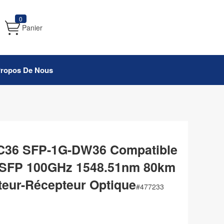
0
Panier
Propos De Nous
 C36 SFP-1G-DW36 Compatible
FP 100GHz 1548.51nm 80km
eur-Récepteur Optique
#
477233