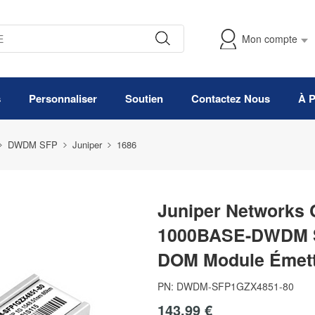
Mon compte
s
Personnaliser
Soutien
Contactez Nous
À 
DWDM SFP
Juniper
1686
Juniper Networks
1000BASE-DWDM S
DOM Module Émett
PN:
DWDM-SFP1GZX4851-80
143,99 €