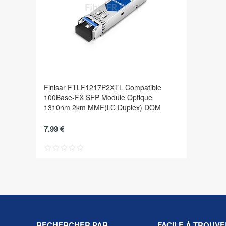
Finisar FTLF1217P2XTL Compatible
100Base-FX SFP Module Optique
1310nm 2km MMF(LC Duplex) DOM
7,99 €
RECHERCHER PAR
FACILE À TROUVE