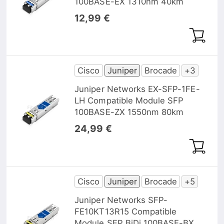
100BASE-EX 1310nm 40km
12,99 €
Cisco
Juniper
Brocade
+3
Juniper Networks EX-SFP-1FE-
LH Compatible Module SFP
100BASE-ZX 1550nm 80km
24,99 €
Cisco
Juniper
Brocade
+5
Juniper Networks SFP-
FE10KT13R15 Compatible
Module SFP BiDi 100BASE-BX