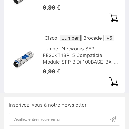
1550nm-TX/1310nm-RX 20km
9,99 €
DOM
Cisco
Juniper
Brocade
+5
Juniper Networks SFP-
FE20KT13R15 Compatible
Module SFP BiDi 100BASE-BX-U
1310nm-TX/1550nm-RX 20km
9,99 €
DOM
Inscrivez-vous à notre newsletter