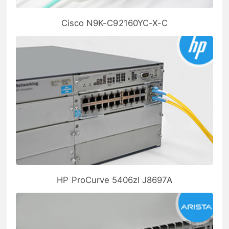
Cisco N9K-C92160YC-X-C
HP ProCurve 5406zl J8697A