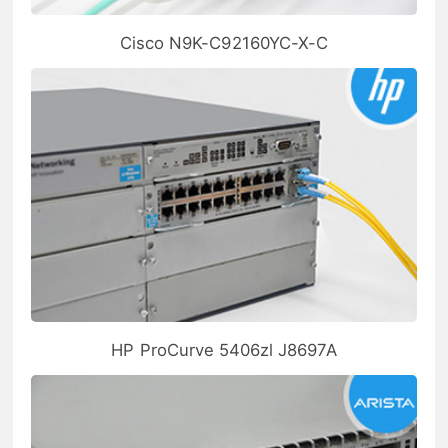
Cisco N9K-C92160YC-X-C
HP ProCurve 5406zl J8697A