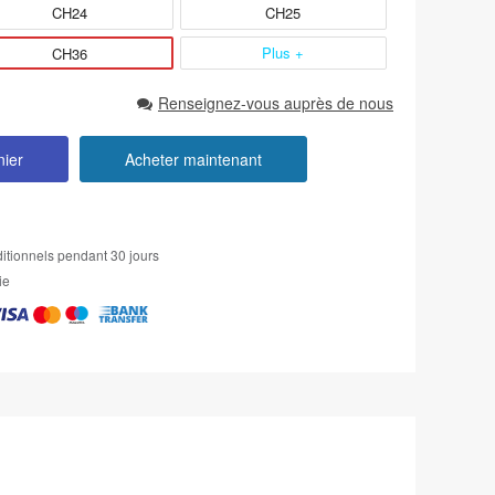
CH24
CH25
Plus +
CH36
Renseignez-vous auprès de nous
nier
Acheter maintenant
itionnels pendant 30 jours
ie