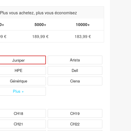
- Plus vous achetez, plus vous économisez
0+
5000+
10000+
99 €
189,99 €
183,99 €
Arista
Juniper
HPE
Dell
Générique
Ciena
Plus +
CH18
CH19
CH21
CH22