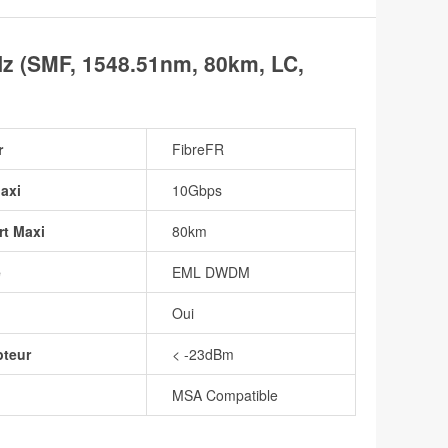
 (SMF, 1548.51nm, 80km, LC,
r
FibreFR
axi
10Gbps
rt Maxi
80km
e
EML DWDM
Oui
pteur
< -23dBm
MSA Compatible