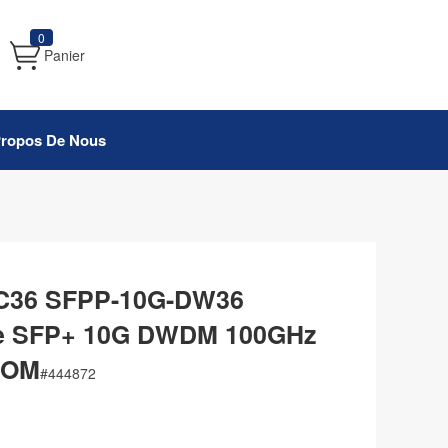
0
Panier
Propos De Nous
 C36 SFPP-10G-DW36
le SFP+ 10G DWDM 100GHz
DOM
#
444872