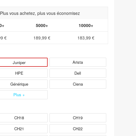
- Plus vous achetez, plus vous économisez
0+
5000+
10000+
99 €
189,99 €
183,99 €
Arista
Juniper
HPE
Dell
Générique
Ciena
Plus +
CH18
CH19
CH21
CH22