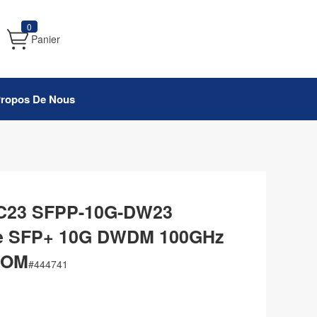
0
Panier
Propos De Nous
 C23 SFPP-10G-DW23
le SFP+ 10G DWDM 100GHz
DOM
#
444741