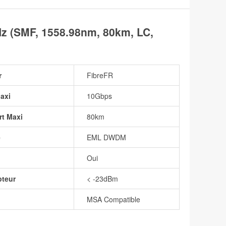
 (SMF, 1558.98nm, 80km, LC,
r
FibreFR
axi
10Gbps
rt Maxi
80km
e
EML DWDM
Oui
pteur
< -23dBm
MSA Compatible