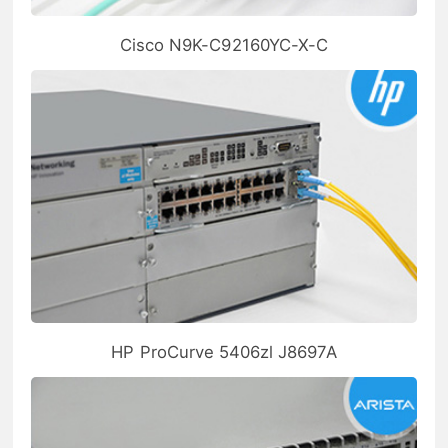
Cisco N9K-C92160YC-X-C
HP ProCurve 5406zl J8697A