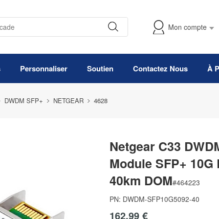
Mon compte
s
Personnaliser
Soutien
Contactez Nous
À 
DWDM SFP+
NETGEAR
4628
Netgear C33 DWDM
Module SFP+ 10G
40km DOM
#
464223
PN:
DWDM-SFP10G5092-40
162,99 €