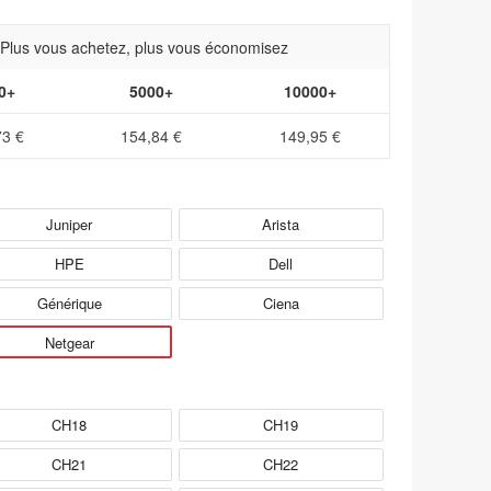
- Plus vous achetez, plus vous économisez
0+
5000+
10000+
73 €
154,84 €
149,95 €
Juniper
Arista
HPE
Dell
Générique
Ciena
Netgear
CH18
CH19
CH21
CH22