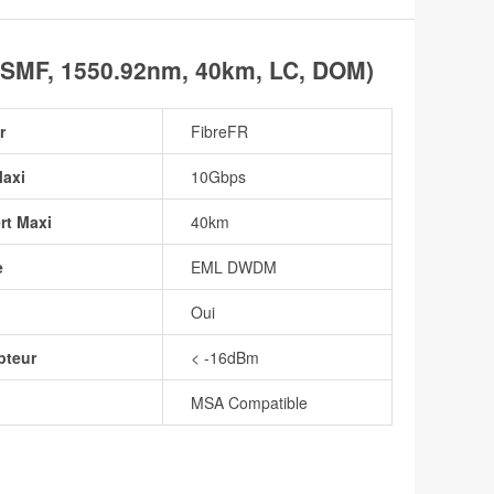
MF, 1550.92nm, 40km, LC, DOM)
r
FibreFR
Maxi
10Gbps
rt Maxi
40km
e
EML DWDM
Oui
pteur
< -16dBm
MSA Compatible