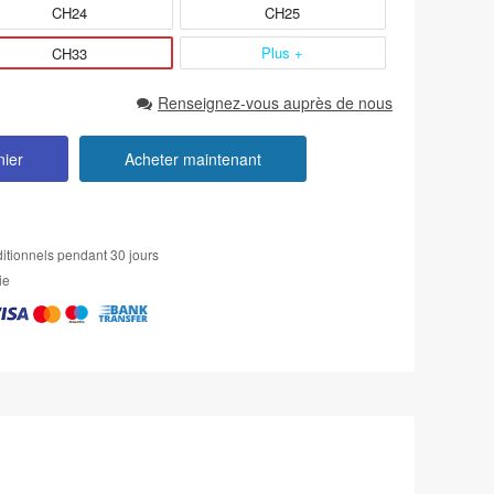
CH24
CH25
Plus +
CH33
Renseignez-vous auprès de nous
nier
Acheter maintenant
itionnels pendant 30 jours
ie