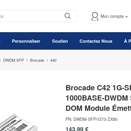
Mon compte
s
Personnaliser
Soutien
Contactez Nous
À 
DWDM SFP
Brocade
440
Brocade C42 1G-S
1000BASE-DWDM S
DOM Module Émett
PN:
DWDM-SFP1G73-ZX80
143,99 €