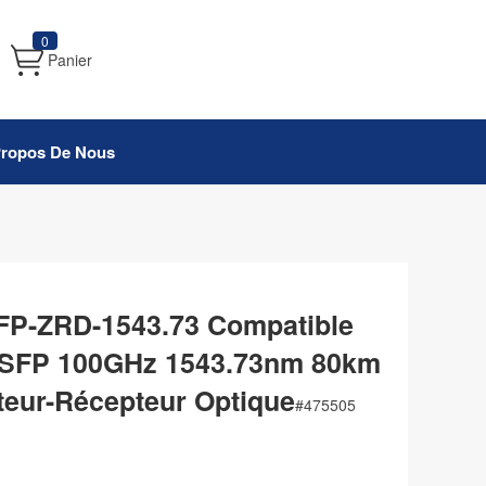
0
Panier
Propos De Nous
FP-ZRD-1543.73 Compatible
FP 100GHz 1543.73nm 80km
eur-Récepteur Optique
#
475505