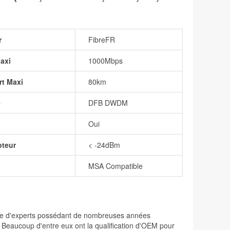
r
FibreFR
axi
1000Mbps
rt Maxi
80km
e
DFB DWDM
Oui
pteur
< -24dBm
MSA Compatible
osée d'experts possédant de nombreuses années
. Beaucoup d'entre eux ont la qualification d'OEM pour