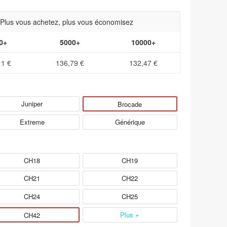
- Plus vous achetez, plus vous économisez
0+
5000+
10000+
11 €
136,79 €
132,47 €
Juniper
Brocade
Extreme
Générique
CH18
CH19
CH21
CH22
CH24
CH25
Plus +
CH42