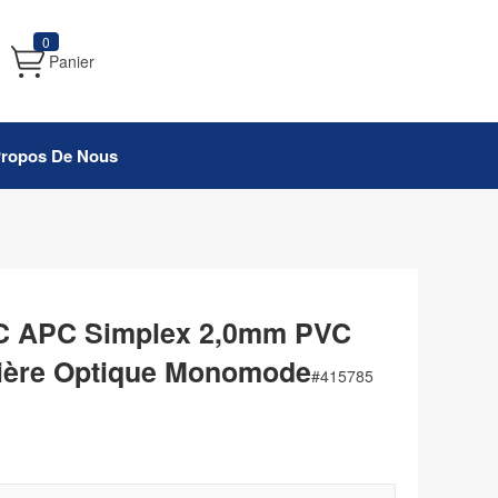
0
Panier
Propos De Nous
C APC Simplex 2,0mm PVC
tière Optique Monomode
#
415785