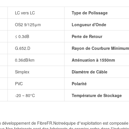
LC vers LC
Type de Polissage
OS2 9/125μm
Longueur d'Onde
≤ 0.3dB
Perte de Retour
G.652.D
Rayon de Courbure Minimum
0.36dB/km
Atténuation à 1550nm
Simplex
Diamètre de Câble
PVC
Polarité
-20 ~ 80°C
Température de Stockage
t du développement de FibreFR.Notreéquipe d''exploitation est compos
ue.Nos fabricants sont des fabricants de premier ordre dans l''industri