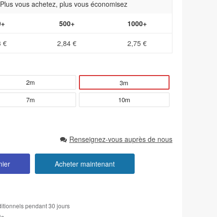
- Plus vous achetez, plus vous économisez
0+
500+
1000+
3 €
2,84 €
2,75 €
2m
3m
7m
10m
Renseignez-vous auprès de nous
nier
Acheter maintenant
itionnels pendant 30 jours
ie