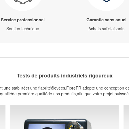
Service professionnel
Garantie sans souci
Soutien technique
Achats satisfaisants
Tests de produits industriels rigoureux
t une stabilitéet une fiabilitéélevées.FibreFR adopte une conception d
ualitéde première qualitéde nos produits,afin que votre projet puisseêtre