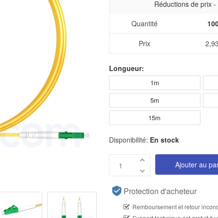
Réductions de prix 
Quantité
10
Prix
2,9
Longueur:
1m
5m
15m
Disponibilité:
En stock
Ajouter au pa
Protection d'acheteur
Remboursement et retour incond
Support technique est gratuit à v