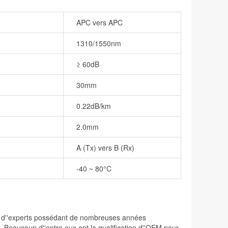
APC vers APC
1310/1550nm
≥ 60dB
30mm
0.22dB/km
2.0mm
A (Tx) vers B (Rx)
-40 ~ 80°C
ée d''experts possédant de nombreuses années
e. Beaucoup d''entre eux ont la qualification d''OEM pour