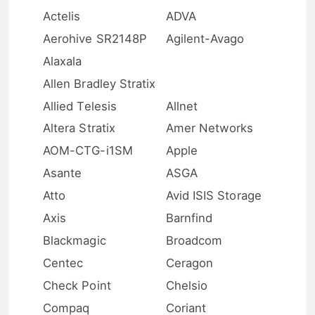
Actelis
ADVA
Aerohive SR2148P
Agilent-Avago
Alaxala
Allen Bradley Stratix
Allied Telesis
Allnet
Altera Stratix
Amer Networks
AOM-CTG-i1SM
Apple
Asante
ASGA
Atto
Avid ISIS Storage
Axis
Barnfind
Blackmagic
Broadcom
Centec
Ceragon
Check Point
Chelsio
Compaq
Coriant