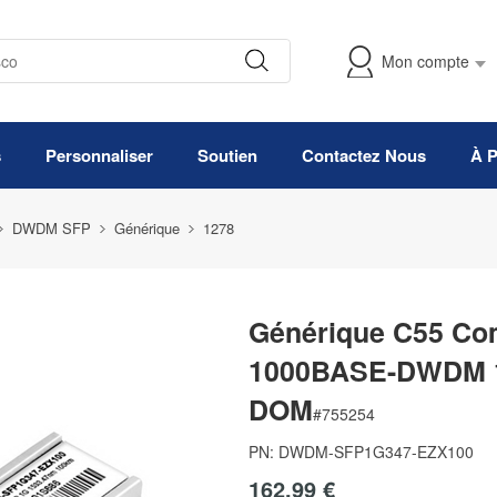
Mon compte
s
Personnaliser
Soutien
Contactez Nous
À 
DWDM SFP
Générique
1278
Générique C55 Co
1000BASE-DWDM 1
DOM
#
755254
PN:
DWDM-SFP1G347-EZX100
162,99 €