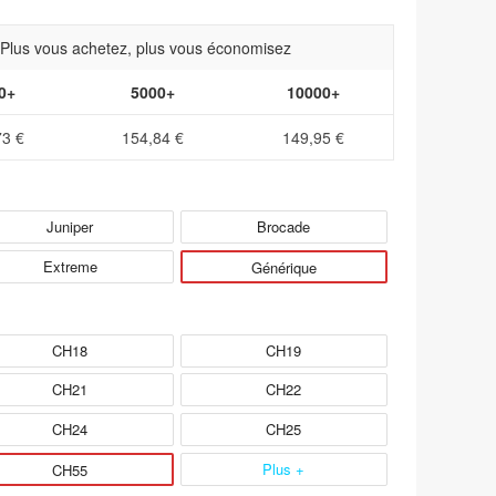
- Plus vous achetez, plus vous économisez
0+
5000+
10000+
73 €
154,84 €
149,95 €
Juniper
Brocade
Extreme
Générique
CH18
CH19
CH21
CH22
CH24
CH25
Plus +
CH55