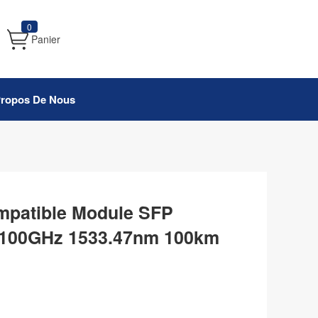
0
Panier
Propos De Nous
mpatible Module SFP
00GHz 1533.47nm 100km