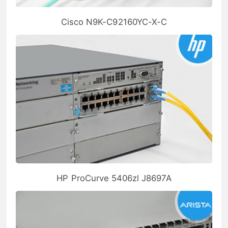
Cisco N9K-C92160YC-X-C
HP ProCurve 5406zl J8697A