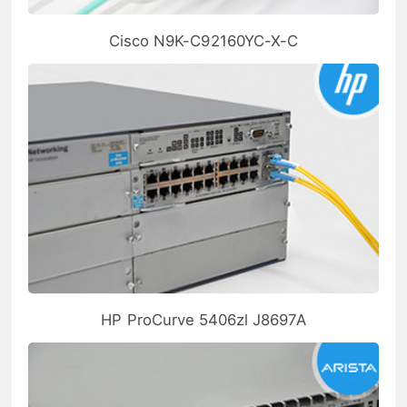
Cisco N9K-C92160YC-X-C
HP ProCurve 5406zl J8697A