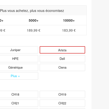
- Plus vous achetez, plus vous économisez
0+
5000+
10000+
99 €
189,99 €
183,99 €
Juniper
Arista
HPE
Dell
Générique
Ciena
Plus +
CH18
CH19
CH21
CH22