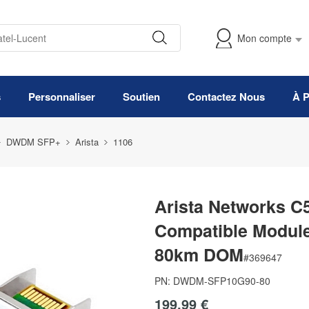
Mon compte
s
Personnaliser
Soutien
Contactez Nous
À 
DWDM SFP+
Arista
1106
Arista Networks C
Compatible Modu
80km DOM
#
369647
PN:
DWDM-SFP10G90-80
199,99 €