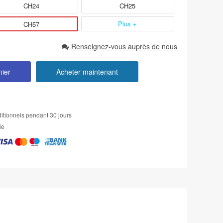
CH24
CH25
Plus +
CH57
Renseignez-vous auprès de nous
nier
Acheter maintenant
itionnels pendant 30 jours
ie