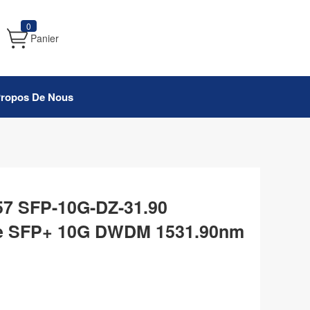
0
Panier
Propos De Nous
57 SFP-10G-DZ-31.90
le SFP+ 10G DWDM 1531.90nm