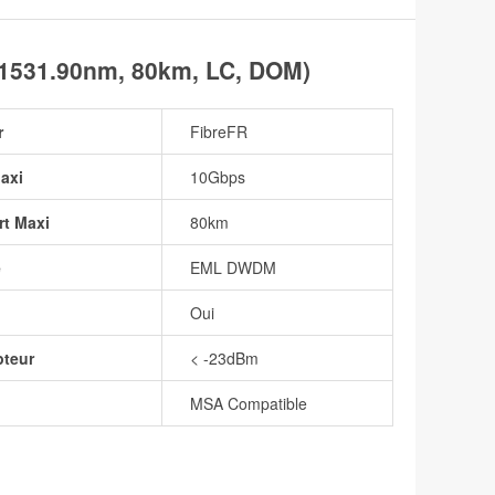
1531.90nm, 80km, LC, DOM)
r
FibreFR
axi
10Gbps
rt Maxi
80km
e
EML DWDM
Oui
pteur
< -23dBm
MSA Compatible