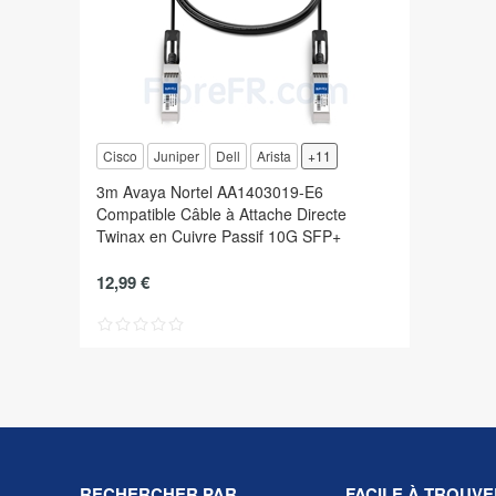
Cisco
Juniper
Dell
Arista
+11
3m Avaya Nortel AA1403019-E6
Compatible Câble à Attache Directe
Twinax en Cuivre Passif 10G SFP+
12,99 €
RECHERCHER PAR
FACILE À TROUVE