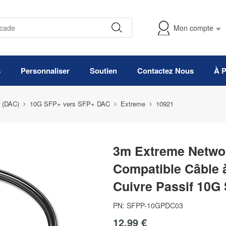
Mon compte
s
Personnaliser
Soutien
Contactez Nous
À 
e (DAC)
10G SFP+ vers SFP+ DAC
Extreme
10921
3m Extreme Netwo
Compatible Câble à
Cuivre Passif 10G
PN:
SFPP-10GPDC03
12,99 €