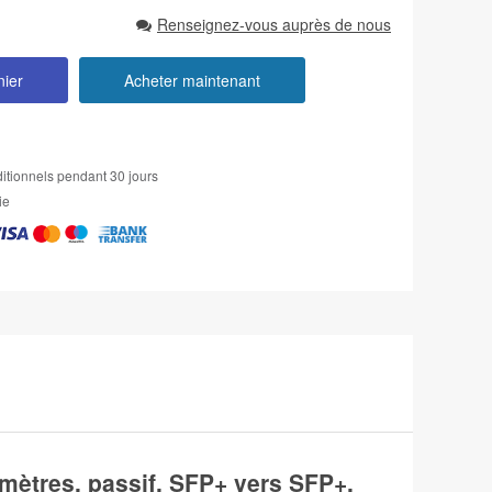
Renseignez-vous auprès de nous
nier
Acheter maintenant
itionnels pendant 30 jours
ie
ètres, passif, SFP+ vers SFP+,