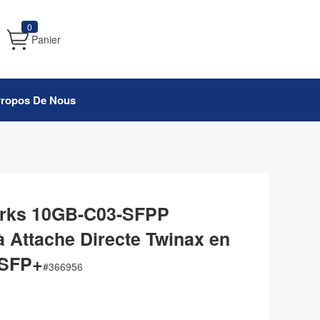
0
Panier
Propos De Nous
rks 10GB-C03-SFPP
 Attache Directe Twinax en
 SFP+
#
366956