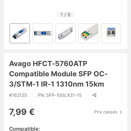
1
/
6
Avago HFCT-5760ATP
Compatible Module SFP OC-
3/STM-1 IR-1 1310nm 15km
#
162125
PN:
SFP-100LX31-15
7,99 €
Prix cassés
Compatible: