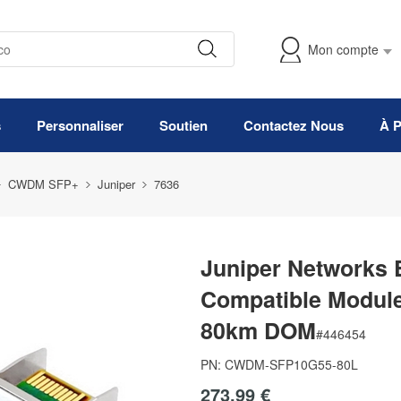
Mon compte
s
Personnaliser
Soutien
Contactez Nous
À 
CWDM SFP+
Juniper
7636
Juniper Networks
Compatible Modu
80km DOM
#
446454
PN:
CWDM-SFP10G55-80L
273,99 €