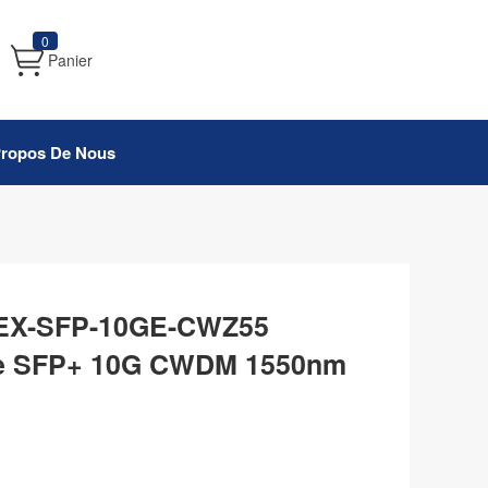
0
Panier
Propos De Nous
 EX-SFP-10GE-CWZ55
le SFP+ 10G CWDM 1550nm