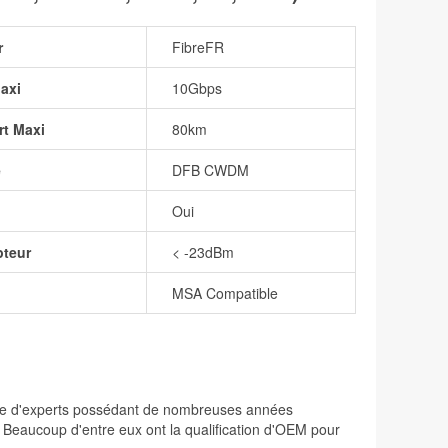
r
FibreFR
axi
10Gbps
rt Maxi
80km
e
DFB CWDM
Oui
pteur
< -23dBm
MSA Compatible
osée d'experts possédant de nombreuses années
. Beaucoup d'entre eux ont la qualification d'OEM pour