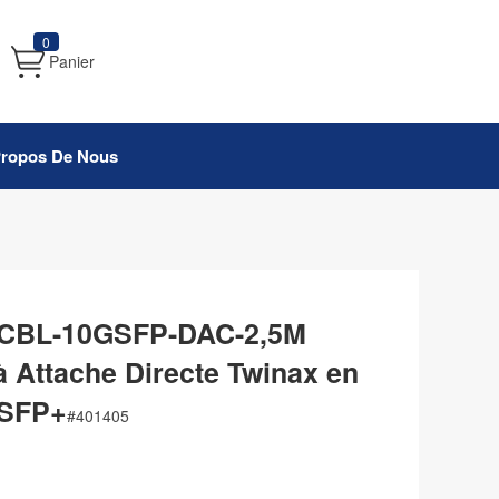
0
Panier
Propos De Nous
0 CBL-10GSFP-DAC-2,5M
 Attache Directe Twinax en
 SFP+
#
401405