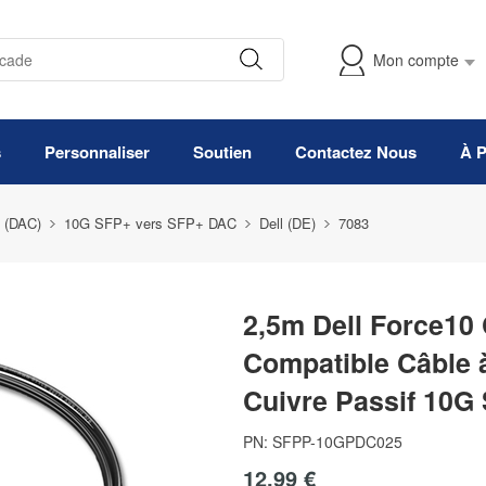
Mon compte
s
Personnaliser
Soutien
Contactez Nous
À 
e (DAC)
10G SFP+ vers SFP+ DAC
Dell (DE)
7083
2,5m Dell Force1
Compatible Câble à
Cuivre Passif 10G
PN:
SFPP-10GPDC025
12,99 €