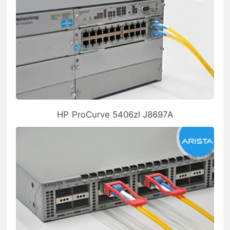
HP ProCurve 5406zl J8697A