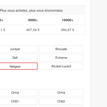
- Plus vous achetez, plus vous économisez
0+
5000+
10000+
41 €
407,54 €
394,67 €
Juniper
Brocade
Dell
Extreme
Alcatel-Lucent
Netgear
CH18
CH19
CH21
CH22