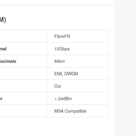
M)
FibreFR
mal
10Gbps
Maximale
80km
EML DWDM
Oui
ur
<-24dBm
MSA Compatible