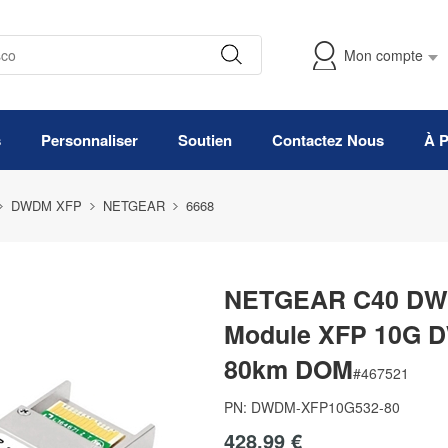
Mon compte
s
Personnaliser
Soutien
Contactez Nous
À 
DWDM XFP
NETGEAR
6668
NETGEAR C40 DWD
Module XFP 10G 
80km DOM
#
467521
PN:
DWDM-XFP10G532-80
428,99 €