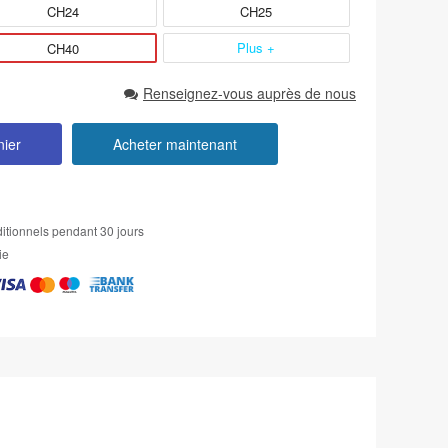
CH24
CH25
Plus +
CH40
Renseignez-vous auprès de nous
nier
Acheter maintenant
itionnels pendant 30 jours
ie