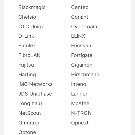
Blackmagic
Centec
Chelsio
Coriant
CTC Union
Cyberroam
D-Link
ELINX
Emulex
Ericsson
FibroLAN
Fortigate
Fujitsu
Gigamon
Harting
Hirschmann
IMC Networks
Inteno
JDS Uniphase
Lanner
Long haul
McAfee
NetScout
N-TRON
Omnitron
Opnext
Optone