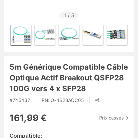
1
/
5
5m Générique Compatible Câble
Optique Actif Breakout QSFP28
100G vers 4 x SFP28
#
745437
PN:
Q-4S28AOC05
161,99 €
Prix cassés
Compatible: