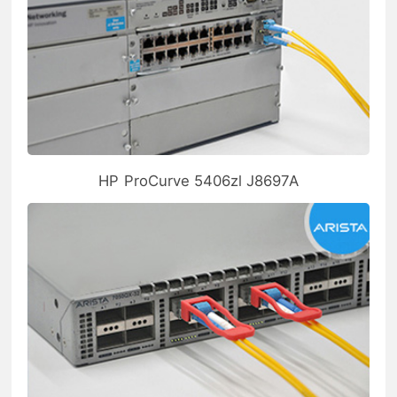
HP ProCurve 5406zl J8697A