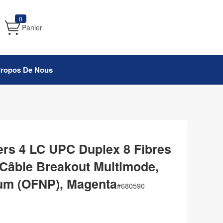
0
Panier
Propos De Nous
rs 4 LC UPC Duplex 8 Fibres
Câble Breakout Multimode,
num (OFNP), Magenta
#
680590