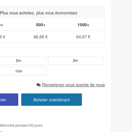
- Plus vous achetez, plus vous économisez
0+
500+
1000+
9 €
66,68 €
64,57 €
2m
3m
10m
Renseignez-vous auprès de nous
nier
Acheter maintenant
itionnels pendant 30 jours
ie