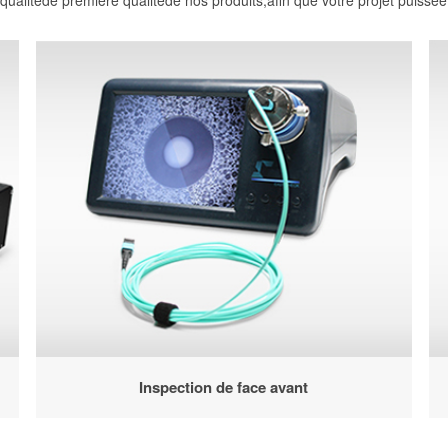
ualitéde première qualitéde nos produits,afin que votre projet puisseêtre
Inspection de face avant