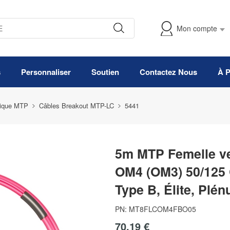
Mon compte
s
Personnaliser
Soutien
Contactez Nous
À 
tique MTP
Câbles Breakout MTP-LC
5441
5m MTP Femelle ve
OM4 (OM3) 50/125 
Type B, Élite, Plé
PN:
MT8FLCOM4FBO05
70,19 €