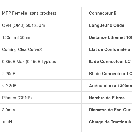
MTP Femelle (sans broches)
Connecteur B
OM4 (OM3) 50/125μm
Longueur d'Onde
150m à 850nm
Distance Ethernet 10
Corning ClearCurve®
État de Conformité à
0.35dB Max (0.15dB Typique)
IL de Connecteur LC
≥ 20dB
RL de Connecteur L
≤ 2.3dB
Atténuation à 1300n
Plénum (OFNP)
Nombre de Fibres
3.0mm
Diamètre de Fan-Out
100N
Charge de Traction 