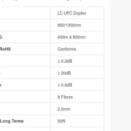
LC UPC Duplex
850/1300nm
G
400m à 850nm
 RoHS
Conforme
≤ 0.2dB
C
≥ 20dB
m
≤ 0.6dB
8 Fibres
2.0mm
à Long Terme
50N