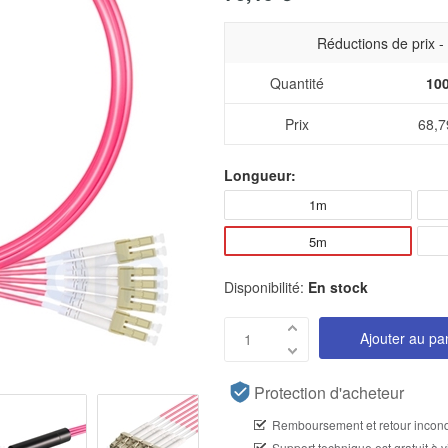
Réductions de prix 
Quantité
10
Prix
68,7
Longueur:
1m
5m
Disponibilité:
En stock
Ajouter au pa
Protection d'acheteur
Remboursement et retour incond
Support technique est gratuit à v