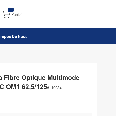
0
Panier
Propos De Nous
 Fibre Optique Multimode
C OM1 62,5/125
#
119284