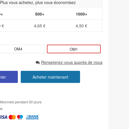
- Plus vous achetez, plus vous économisez
0+
500+
1000+
9 €
4,65 €
4,50 €
OM4
OM1
Renseignez-vous auprès de nous
nier
Acheter maintenant
itionnels pendant 30 jours
ie