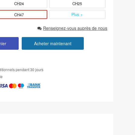
CH24
CH25
Plus +
CH47
Renseignez-vous auprès de nous
nier
Acheter maintenant
itionnels pendant 30 jours
ie