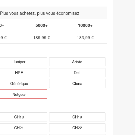
- Plus vous achetez, plus vous économisez
0+
5000+
10000+
99 €
189,99 €
183,99 €
Juniper
Arista
HPE
Dell
Générique
Ciena
Netgear
CH18
CH19
CH21
CH22