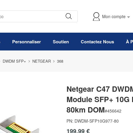
Mon compte
s
Personnaliser
Soutien
Contactez Nous
À 
DWDM SFP+
NETGEAR
368
Netgear C47 DWDM
Module SFP+ 10G
80km DOM
#
456642
PN:
DWDM-SFP10G977-80
199,99 €