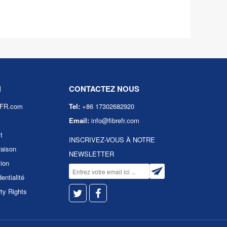
N
CONTACTEZ NOUS
eFR.com
Tel:
+86 17302682920
Email:
info@fibrefr.com
t
INSCRIVEZ-VOUS À NOTRE
raison
NEWSLETTER
tion
entialité
rty Rights