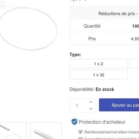
Réductions de prix 
Quantité
10
Prix
4,8
Type:
1 x 2
1 x 32
Disponibilité:
En stock
Ajouter au pa
Protection d'acheteur
Remboursement et retour incond
Support technique est gratuit à v