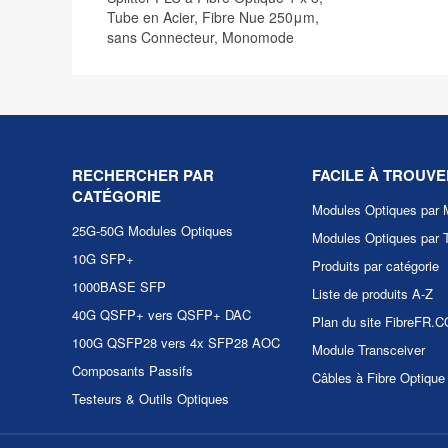
Tube en Acier, Fibre Nue 250μm,
sans Connecteur, Monomode
RECHERCHER PAR
FACILE À TROUVE
CATÉGORIE
Modules Optiques par 
25G-50G Modules Optiques
Modules Optiques par 
10G SFP+
Produits par catégorie
1000BASE SFP
Liste de produits A-Z
40G QSFP+ vers QSFP+ DAC
Plan du site FibreFR.
100G QSFP28 vers 4x SFP28 AOC
Module Transceiver
Composants Passifs
Câbles à Fibre Optique
Testeurs & Outils Optiques