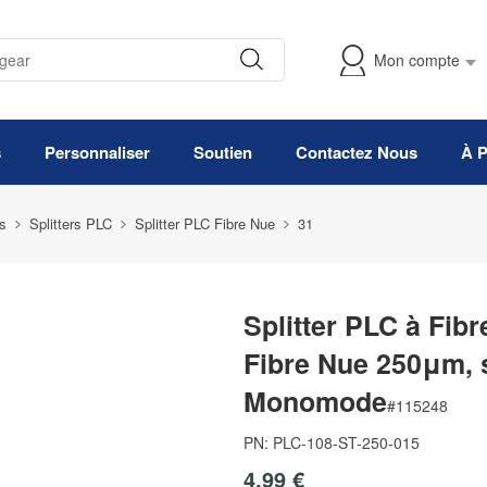
Mon compte
s
Personnaliser
Soutien
Contactez Nous
À 
s
Splitters PLC
Splitter PLC Fibre Nue
31
Splitter PLC à Fibr
Fibre Nue 250μm, 
Monomode
#
115248
PN:
PLC-108-ST-250-015
4,99 €