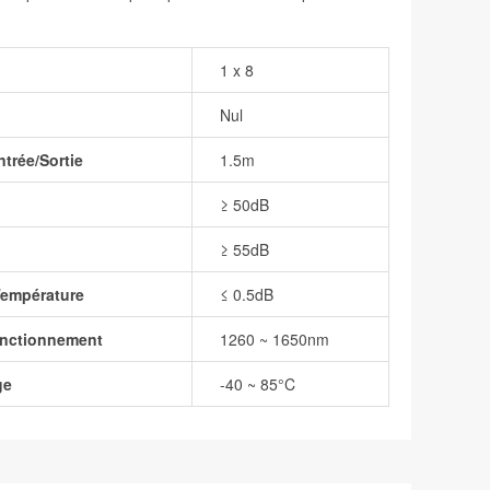
1 x 8
Nul
trée/Sortie
1.5m
≥ 50dB
≥ 55dB
Température
≤ 0.5dB
onctionnement
1260 ~ 1650nm
ge
-40 ~ 85°C