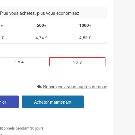
- Plus vous achetez, plus vous économisez
0+
500+
1000+
9 €
4,74 €
4,59 €
1 x 4
1 x 8
Renseignez-vous auprès de nous
nier
Acheter maintenant
itionnels pendant 30 jours
ie