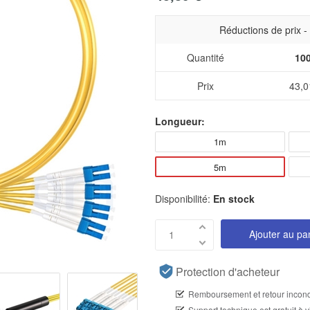
Réductions de prix 
Quantité
10
Prix
43,0
Longueur:
1m
5m
Disponibilité:
En stock
Ajouter au pa
Protection d'acheteur
Remboursement et retour incond
Support technique est gratuit à v