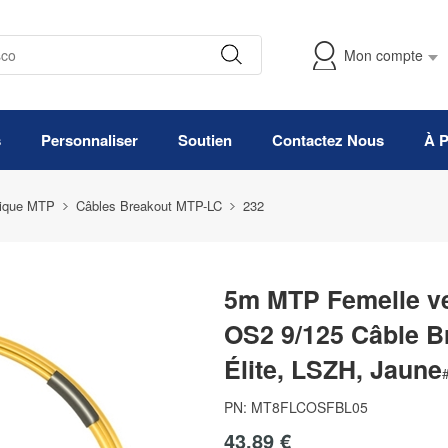
Mon compte
s
Personnaliser
Soutien
Contactez Nous
À 
tique MTP
Câbles Breakout MTP-LC
232
5m MTP Femelle ve
OS2 9/125 Câble B
Élite, LSZH, Jaune
PN:
MT8FLCOSFBL05
43,89 €