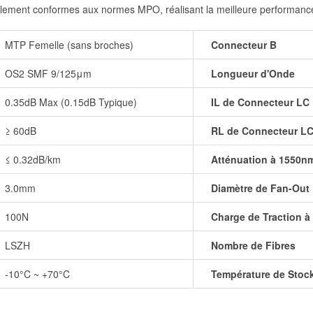
ement conformes aux normes MPO, réalisant la meilleure performanc
MTP Femelle (sans broches)
Connecteur B
OS2 SMF 9/125μm
Longueur d'Onde
0.35dB Max (0.15dB Typique)
IL de Connecteur LC
≥ 60dB
RL de Connecteur L
≤ 0.32dB/km
Atténuation à 1550n
3.0mm
Diamètre de Fan-Out
100N
Charge de Traction 
LSZH
Nombre de Fibres
-10°C ~ +70°C
Température de Stoc