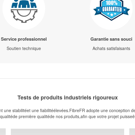
Service professionnel
Garantie sans souci
Soutien technique
Achats satisfaisants
Tests de produits industriels rigoureux
t une stabilitéet une fiabilitéélevées.FibreFR adopte une conception d
ualitéde première qualitéde nos produits,afin que votre projet puisseêtre