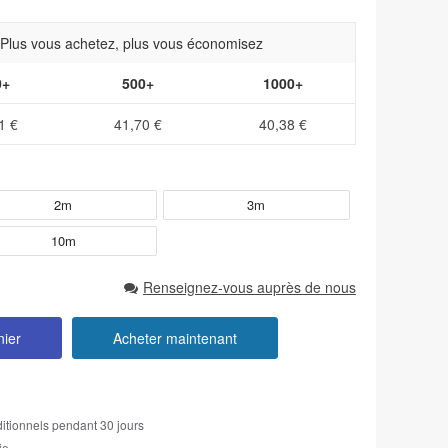
- Plus vous achetez, plus vous économisez
0+
500+
1000+
1 €
41,70 €
40,38 €
2m
3m
10m
Renseignez-vous auprès de nous
nier
Acheter maintenant
itionnels pendant 30 jours
ie