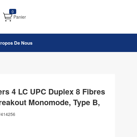
0
Panier
Propos De Nous
rs 4 LC UPC Duplex 8 Fibres
reakout Monomode, Type B,
#
414256