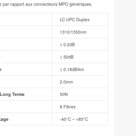
e par rapport aux connecteurs MPO génériques.
LC UPC Duplex
1310/1550nm
≤ 0.2dB
C
≥ 50dB
m
≤ 0.18dB/km
2.0mm
à Long Terme
50N
8 Fibres
kage
-40°C ~ +85°C