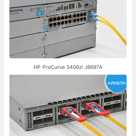
HP ProCurve 5406zl J8697A