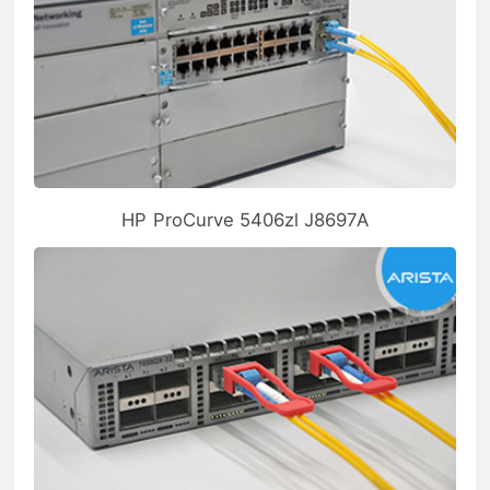
HP ProCurve 5406zl J8697A