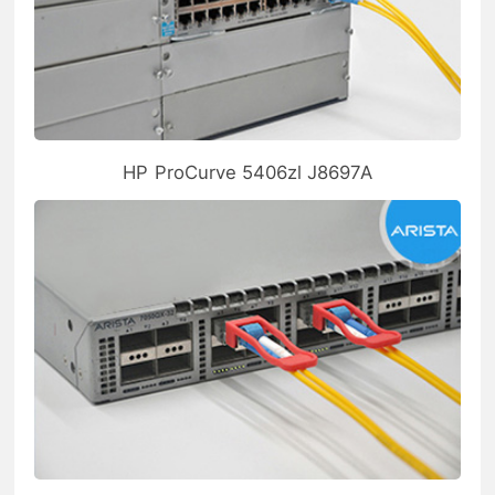
HP ProCurve 5406zl J8697A