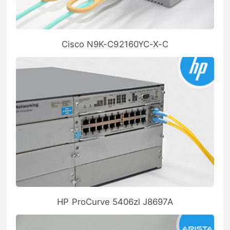
Cisco N9K-C92160YC-X-C
HP ProCurve 5406zl J8697A