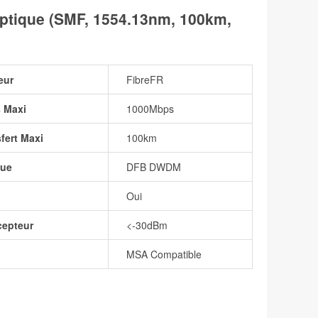
tique (SMF, 1554.13nm, 100km,
eur
FibreFR
 Maxi
1000Mbps
fert Maxi
100km
que
DFB DWDM
Oui
cepteur
<-30dBm
MSA Compatible