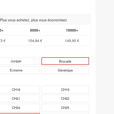
- Plus vous achetez, plus vous économisez
0+
5000+
10000+
73 €
154,84 €
149,95 €
Juniper
Brocade
Extreme
Générique
CH18
CH19
CH21
CH22
CH24
CH25