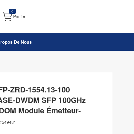
0
Panier
Propos De Nous
FP-ZRD-1554.13-100
BASE-DWDM SFP 100GHz
DOM Module Émetteur-
#
549481