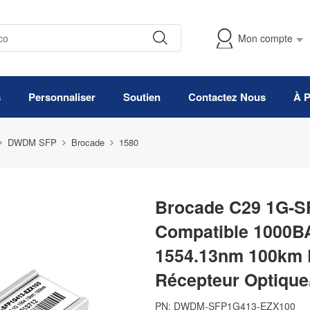
Mon compte
s
Personnaliser
Soutien
Contactez Nous
À 
DWDM SFP
Brocade
1580
Brocade C29 1G-S
Compatible 1000
1554.13nm 100km 
Récepteur Optique
PN:
DWDM-SFP1G413-EZX100