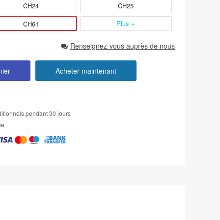
CH24
CH25
Plus +
CH61
Renseignez-vous auprès de nous
nier
Acheter maintenant
itionnels pendant 30 jours
ie