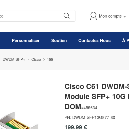
Mon compte
s
Personnaliser
Soutien
Contactez Nous
À 
DWDM SFP+
Cisco
155
Cisco C61 DWDM-S
Module SFP+ 10G
DOM
#
455634
PN:
DWDM-SFP10G877-80
199,99 €