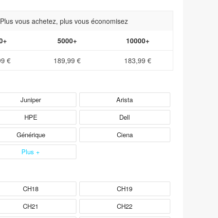
- Plus vous achetez, plus vous économisez
0+
5000+
10000+
99 €
189,99 €
183,99 €
Juniper
Arista
HPE
Dell
Générique
Ciena
Plus +
CH18
CH19
CH21
CH22