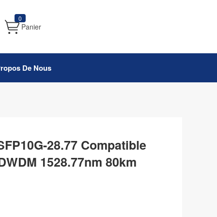
0
Panier
Propos De Nous
FP10G-28.77 Compatible
 DWDM 1528.77nm 80km