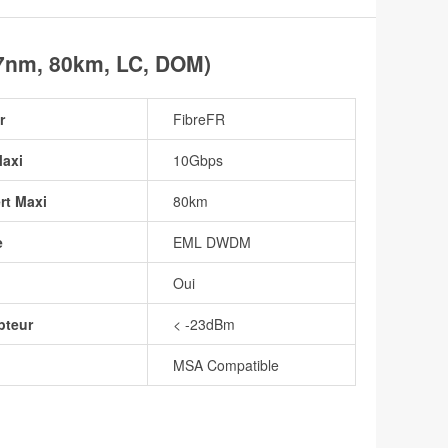
7nm, 80km, LC, DOM)
r
FibreFR
Maxi
10Gbps
rt Maxi
80km
e
EML DWDM
Oui
pteur
< -23dBm
MSA Compatible