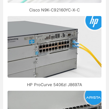
Cisco N9K-C92160YC-X-C
HP ProCurve 5406zl J8697A